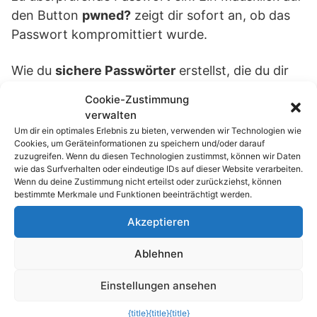
den Button
pwned?
zeigt dir sofort an, ob das
Passwort kompromittiert wurde.
Wie du
sichere Passwörter
erstellst, die du dir
zudem problemlos merken kannst, erfährst du
in
Cookie-Zustimmung
diesem Artikel
.
verwalten
Um dir ein optimales Erlebnis zu bieten, verwenden wir Technologien wie
Cookies, um Geräteinformationen zu speichern und/oder darauf
Passend zum Thema »
zuzugreifen. Wenn du diesen Technologien zustimmst, können wir Daten
wie das Surfverhalten oder eindeutige IDs auf dieser Website verarbeiten.
Wenn du deine Zustimmung nicht erteilst oder zurückziehst, können
echo rm -rf: Der 4-Buchstaben-Trick, der
bestimmte Merkmale und Funktionen beeinträchtigt werden.
dein…
Akzeptieren
df -h war gestern: Speicherplatz im Linux-
Terminal…
Ablehnen
Linux: Warum du top vergessen und sofort
Einstellungen ansehen
htop oder…
{title}
{title}
{title}