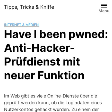
S
Tipps, Tricks & Kniffe
k
Menu
i
p
INTERNET & MEDIEN
t
Have I been pwned:
o
c
Anti-Hacker-
o
n
t
Prüfdienst mit
e
n
neuer Funktion
t
Im Web gibt es viele Online-Dienste über die
geprüft werden kann, ob die Logindaten eines
Nutzerkontos gehackt wurden. Zu einem der