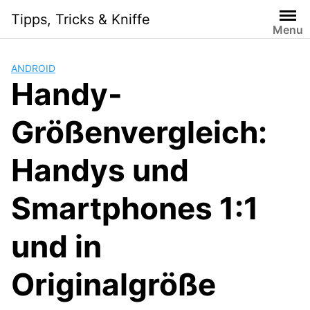
S
Tipps, Tricks & Kniffe
k
Menu
i
p
ANDROID
t
Handy-
o
c
Größenvergleich:
o
n
t
Handys und
e
n
Smartphones 1:1
t
und in
Originalgröße