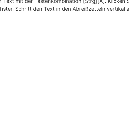
en Text mit der Tastenkombination [Strg][A]. Klicken 
hsten Schritt den Text in den Abreißzetteln vertikal 