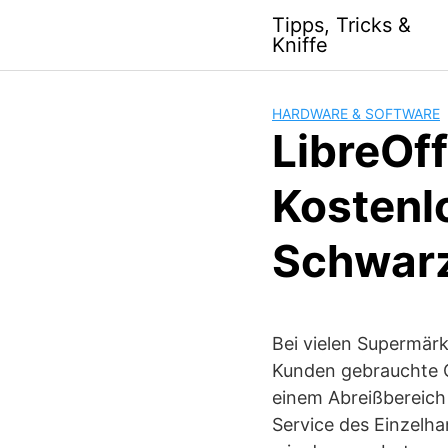
S
Tipps, Tricks &
k
Kniffe
i
p
t
HARDWARE & SOFTWARE
o
LibreOf
c
o
Kostenlo
n
t
Schwarze
e
n
t
Bei vielen Supermär
Kunden gebrauchte G
einem Abreißbereich
Service des Einzelhan