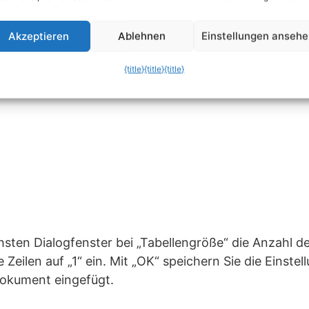
Akzeptieren
Ablehnen
Einstellungen anseh
{title}
{title}
{title}
hsten Dialogfenster bei „Tabellengröße“ die Anzahl d
ie Zeilen auf „1“ ein. Mit „OK“ speichern Sie die Einste
Dokument eingefügt.