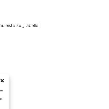
leiste zu „Tabelle |
um
Ds