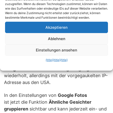
und kaum wahrnehmbare
zuzugreifen. Wenn du diesen Technologien zustimmst, können wir Daten
wie das Surfverhalten oder eindeutige IDs auf dieser Website verarbeiten.
Geschwindigkeitseinbußen.
Wenn du deine Zustimmung nicht erteilst oder zurückziehst, können
bestimmte Merkmale und Funktionen beeinträchtigt werden.
Akzeptieren
Bei Google Fotos
Ablehnen
wieder einloggen
Einstellungen ansehen
Aktiviere nun die VPN Software, wechsle auf
{title}
{title}
{title}
einen amerikanischen Server und starte die App
Google Fotos
. Der Einrichtungsvorgang wird
wiederholt, allerdings mit der vorgegaukelten IP-
Adresse aus den USA.
In den Einstellungen von
Google Fotos
ist jetzt die Funktion
Ähnliche Gesichter
gruppieren
sichtbar und kann jederzeit ein- und