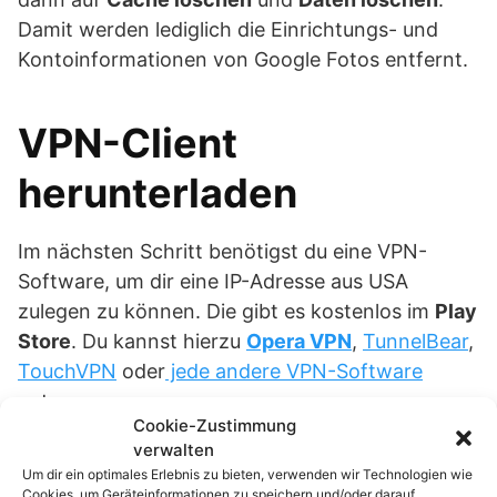
Damit werden lediglich die Einrichtungs- und
Kontoinformationen von Google Fotos entfernt.
VPN-Client
herunterladen
Im nächsten Schritt benötigst du eine VPN-
Software, um dir eine IP-Adresse aus USA
zulegen zu können. Die gibt es kostenlos im
Play
Store
. Du kannst hierzu
Opera VPN
,
TunnelBear
,
TouchVPN
oder
jede andere VPN-Software
nutzen.
Cookie-Zustimmung
verwalten
Ich persönlich habe mit
Opera VPN
sehr gute
Um dir ein optimales Erlebnis zu bieten, verwenden wir Technologien wie
Erfahrungen gemacht. Keine Datenbegrenzung
Cookies, um Geräteinformationen zu speichern und/oder darauf