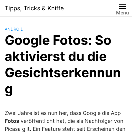
S
Tipps, Tricks & Kniffe
k
Menu
i
p
ANDROID
t
Google Fotos: So
o
c
aktivierst du die
o
n
t
Gesichtserkennun
e
n
g
t
Zwei Jahre ist es nun her, dass Google die App
Fotos
veröffentlicht hat, die als Nachfolger von
Picasa gilt. Ein Feature steht seit Erscheinen den