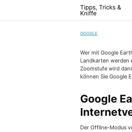
S
Tipps, Tricks &
k
Kniffe
i
p
t
GOOGLE
o
c
Wer mit Google Earth
o
n
Landkarten werden e
t
Zoomstufe wird dann
e
können Sie Google 
n
t
Google Ea
Internetv
Der Offline-Modus vo