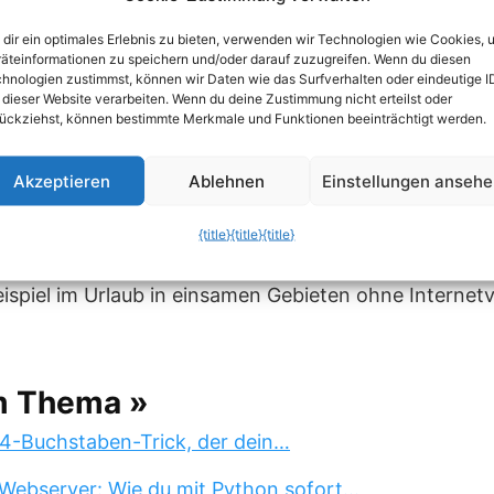
dir ein optimales Erlebnis zu bieten, verwenden wir Technologien wie Cookies, 
äteinformationen zu speichern und/oder darauf zuzugreifen. Wenn du diesen
hnologien zustimmst, können wir Daten wie das Surfverhalten oder eindeutige I
 dieser Website verarbeiten. Wenn du deine Zustimmung nicht erteilst oder
ückziehst, können bestimmte Merkmale und Funktionen beeinträchtigt werden.
e Kartenmaterial auch offline zur Verfügung steht, 
urz alle Orte mit Google Earth anfliegen (in der Zoom
Akzeptieren
Ablehnen
Einstellungen anseh
n die Liste „Meine Orte aufnehmen“. Damit legt Googl
n Zwischenspeicher. Jetzt funktioniert’s auch offlin
{title}
{title}
{title}
ne Internetverbindung angezeigt. Eine praktische 
ispiel im Urlaub in einsamen Gebieten ohne Interne
m Thema »
 4-Buchstaben-Trick, der dein…
Webserver: Wie du mit Python sofort…