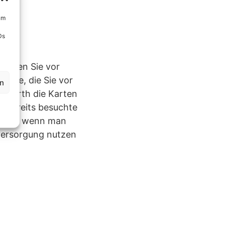
um
Ds
müssen Sie vor
stufe, die Sie vor
en
e Earth die Karten
e. Bereits besuchte
Sache, wenn man
tversorgung nutzen