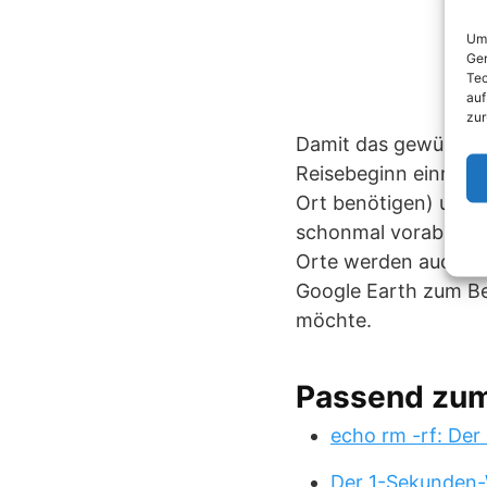
Um 
Ger
Tec
auf
zur
Damit das gewünscht
Reisebeginn einmal k
Ort benötigen) und i
schonmal vorab in de
Orte werden auch oh
Google Earth zum Be
möchte.
Passend zu
echo rm -rf: Der
Der 1-Sekunden-