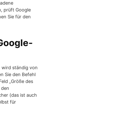
ladene
, prüft Google
en Sie für den
 Google-
 wird ständig von
n Sie den Befehl
 Feld „Größe des
n den
her (das ist auch
lbst für