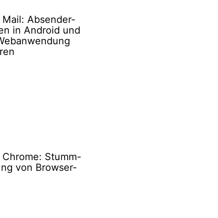
 Mail: Absender-
en in Android und
 Webanwendung
ren
 Chrome: Stumm-
ung von Browser-