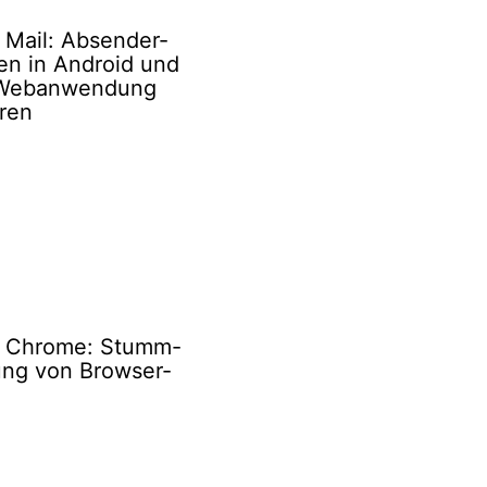
 Mail: Absender-
en in Android und
 Webanwendung
ren
 Chrome: Stumm-
ung von Browser-