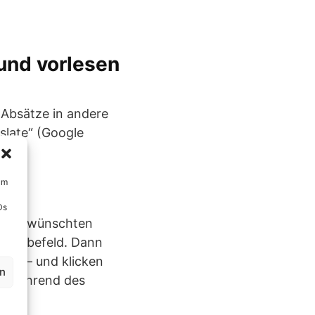
und vorlesen
 Absätze in andere
slate“ (Google
um
Ds
den gewünschten
Eingabefeld. Dann
sch“ – und klicken
en
ts während des