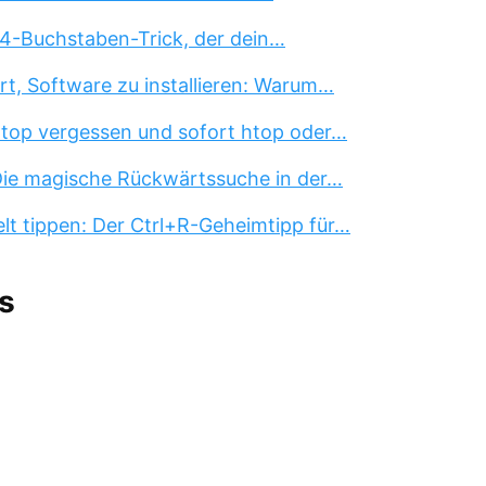
 4-Buchstaben-Trick, der dein…
rt, Software zu installieren: Warum…
 top vergessen und sofort htop oder…
 Die magische Rückwärtssuche in der…
lt tippen: Der Ctrl+R-Geheimtipp für…
s