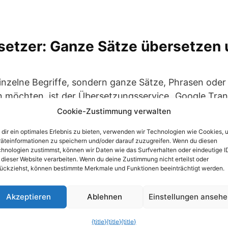
setzer: Ganze Sätze übersetzen 
inzelne Begriffe, sondern ganze Sätze, Phrasen oder
 möchten, ist der Übersetzungsservice „Google Tran
 finden auf der Seite:
Cookie-Zustimmung verwalten
dir ein optimales Erlebnis zu bieten, verwenden wir Technologien wie Cookies, 
äteinformationen zu speichern und/oder darauf zuzugreifen. Wenn du diesen
hnologien zustimmst, können wir Daten wie das Surfverhalten oder eindeutige I
 dieser Website verarbeiten. Wenn du deine Zustimmung nicht erteilst oder
 Sprachen zur Auswahl. Zum Übersetzen geben Sie 
ückziehst, können bestimmte Merkmale und Funktionen beeinträchtigt werden.
z ein oder kopieren ihn über die Zwischenablage ins 
etzungsreihenfolge – zum Beispiel „Deutsch – Italieni
Akzeptieren
Ablehnen
Einstellungen anseh
ist präsentiert Google die fertige Übersetzung berei
n dem Eingabefeld.
{title}
{title}
{title}