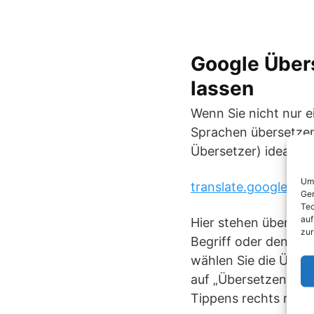
Google Über
lassen
Wenn Sie nicht nur e
Sprachen übersetzen
Übersetzer) ideal, zu
Um 
translate.google.de
Ger
Tec
auf
Hier stehen über 60
zur
Begriff oder den Sat
wählen Sie die Übers
auf „Übersetzen“. Me
Tippens rechts nebe