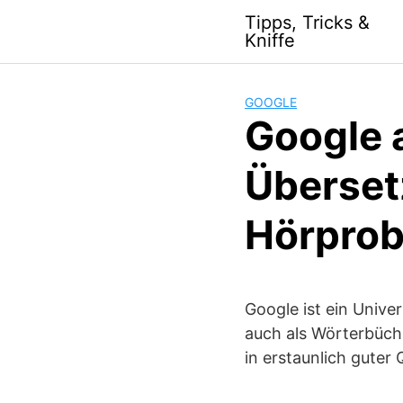
S
Tipps, Tricks &
k
Kniffe
i
p
t
GOOGLE
o
Google 
c
o
Überset
n
t
Hörpro
e
n
t
Google ist ein Unive
auch als Wörterbüch,
in erstaunlich guter 