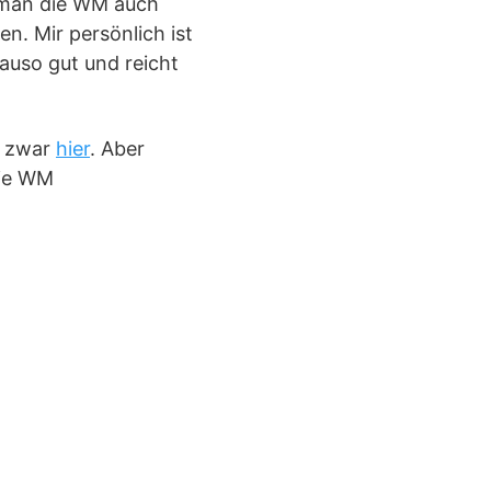
 man die WM auch
n. Mir persönlich ist
nauso gut und reicht
d zwar
hier
. Aber
die WM