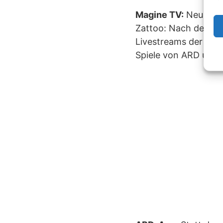
Magine TV:
Neu auf 
Zattoo: Nach der ko
Livestreams der wich
Spiele von ARD und 