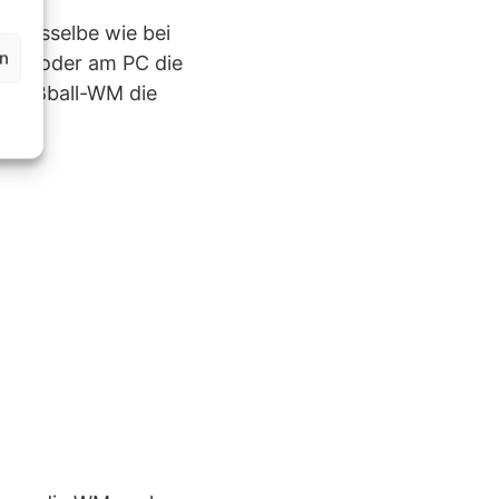
ist dasselbe wie bei
en
t TV oder am PC die
ur Fußball-WM die