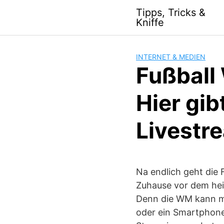
S
Tipps, Tricks &
k
Kniffe
i
p
t
INTERNET & MEDIEN
o
Fußball 
c
o
Hier gib
n
t
Livestr
e
n
t
Na endlich geht die
Zuhause vor dem hei
Denn die WM kann ma
oder ein Smartphone