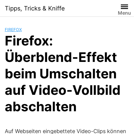
S
Tipps, Tricks & Kniffe
k
Menu
i
p
FIREFOX
t
Firefox:
o
c
Überblend-Effekt
o
n
t
beim Umschalten
e
n
auf Video-Vollbild
t
abschalten
Auf Webseiten eingebettete Video-Clips können