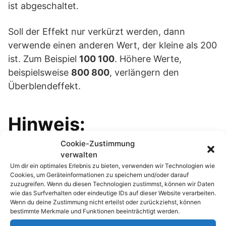
ist abgeschaltet.
Soll der Effekt nur verkürzt werden, dann
verwende einen anderen Wert, der kleine als 200
ist. Zum Beispiel
100 100
. Höhere Werte,
beispielsweise
800 800
, verlängern den
Überblendeffekt.
Hinweis:
Cookie-Zustimmung
Die hier beschriebene Vollbild-Funktion hat
verwalten
nichts mit dem Vollbild-Modus des Browsers zu
Um dir ein optimales Erlebnis zu bieten, verwenden wir Technologien wie
Cookies, um Geräteinformationen zu speichern und/oder darauf
tun, der mit der Taste [F11] ausgelöst wird.
zuzugreifen. Wenn du diesen Technologien zustimmst, können wir Daten
wie das Surfverhalten oder eindeutige IDs auf dieser Website verarbeiten.
Wenn du deine Zustimmung nicht erteilst oder zurückziehst, können
Passend zum Thema »
bestimmte Merkmale und Funktionen beeinträchtigt werden.