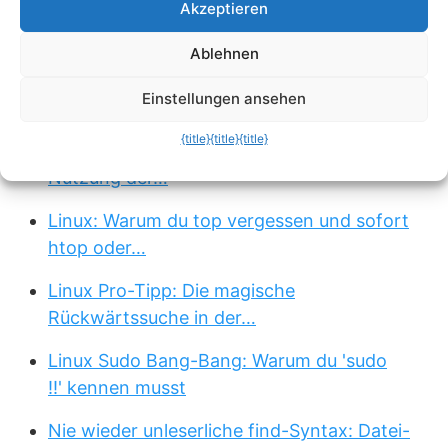
Akzeptieren
echo rm -rf: Der 4-Buchstaben-Trick, der
dein…
Ablehnen
Festplatten-Spione im Terminal:
Einstellungen ansehen
Speicherfresser…
{title}
{title}
{title}
Maximale Urlaubstage 2026: Clevere
Nutzung der…
Linux: Warum du top vergessen und sofort
htop oder…
Linux Pro-Tipp: Die magische
Rückwärtssuche in der…
Linux Sudo Bang-Bang: Warum du 'sudo
!!' kennen musst
Nie wieder unleserliche find-Syntax: Datei-