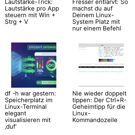
Lautstärke-Trick:
Fresser entlarvt: So
Lautstärke pro App
machst du auf
steuern mit Win +
Deinem Linux-
Strg + V
System Platz mit
nur einem Befehl
df -h war gestern:
Nie wieder doppelt
Speicherplatz im
tippen: Der Ctrl+R-
Linux-Terminal
Geheimtipp für die
elegant
Linux-
visualisieren mit
Kommandozeile
‚duf‘