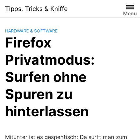
S
Tipps, Tricks & Kniffe
k
Menu
i
p
HARDWARE & SOFTWARE
t
Firefox
o
c
Privatmodus:
o
n
t
Surfen ohne
e
n
Spuren zu
t
hinterlassen
Mitunter ist es gespentisch: Da surft man zum