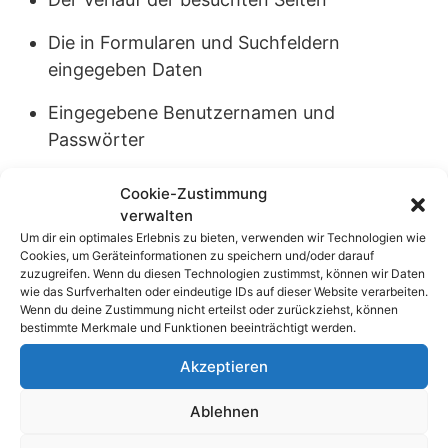
Die in Formularen und Suchfeldern
eingegeben Daten
Eingegebene Benutzernamen und
Passwörter
Einträge im Download-Manager
Cookie-Zustimmung
verwalten
Bilder oder Texte; diese werden nicht im
Um dir ein optimales Erlebnis zu bieten, verwenden wir Technologien wie
Cache-Zwischenspeicher abgelegt
Cookies, um Geräteinformationen zu speichern und/oder darauf
zuzugreifen. Wenn du diesen Technologien zustimmst, können wir Daten
wie das Surfverhalten oder eindeutige IDs auf dieser Website verarbeiten.
Cookies; diese werden nicht wie sonst an die
Wenn du deine Zustimmung nicht erteilst oder zurückziehst, können
Betreiber der besuchten Webseiten
bestimmte Merkmale und Funktionen beeinträchtigt werden.
übermittelt
Akzeptieren
Um den Privatmodus wieder zu beenden und die
Ablehnen
nur temporäre gemerkten Daten wieder zu