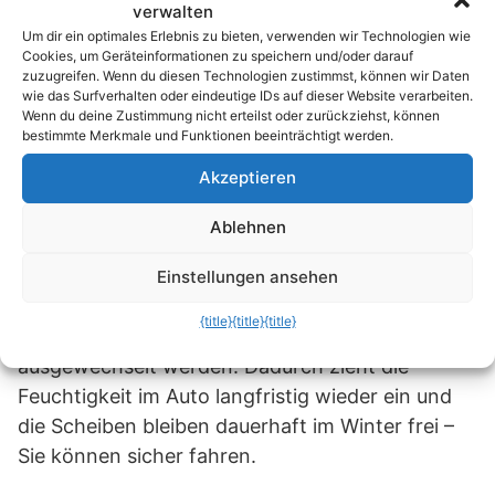
Gegen Feuchtigkeit im Auto kann man auch eine
verwalten
einfache, dauerhafte Lösung einführen. Salz
Um dir ein optimales Erlebnis zu bieten, verwenden wir Technologien wie
Cookies, um Geräteinformationen zu speichern und/oder darauf
lässt sich auch in einen kleinen Stoffbeutel füllen,
zuzugreifen. Wenn du diesen Technologien zustimmst, können wir Daten
der dann ins Auto gelegt wird. Je mehr Salz,
wie das Surfverhalten oder eindeutige IDs auf dieser Website verarbeiten.
Wenn du deine Zustimmung nicht erteilst oder zurückziehst, können
desto länger hält die Vorrichtung natürlich auch.
bestimmte Merkmale und Funktionen beeinträchtigt werden.
Wichtig ist, dass der Salzbeutel in die Nähe der
Akzeptieren
Windschutzscheibe gehängt wird. Er lässt sich
ebenfalls aufs Armaturenbrett legen oder in die
Ablehnen
hintere Scheibe hängen, wenn auch diese
schneller frei werden soll. Wenn das Salz fest
Einstellungen ansehen
wird, was langfristig durch die Feuchtigkeit
{title}
{title}
{title}
passieren wird, sollte es allerdings
ausgewechselt werden. Dadurch zieht die
Feuchtigkeit im Auto langfristig wieder ein und
die Scheiben bleiben dauerhaft im Winter frei –
Sie können sicher fahren.