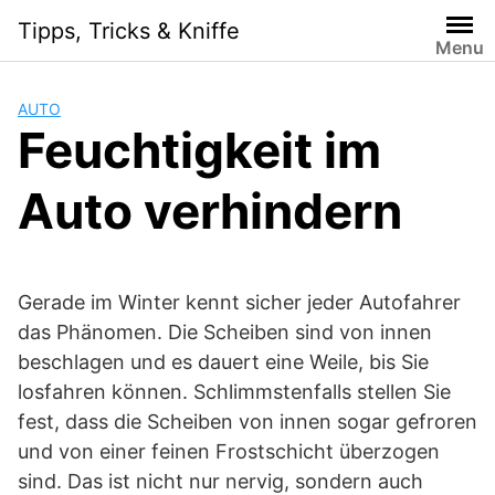
S
Tipps, Tricks & Kniffe
k
Menu
i
p
AUTO
t
Feuchtigkeit im
o
c
Auto verhindern
o
n
t
e
Gerade im Winter kennt sicher jeder Autofahrer
n
t
das Phänomen. Die Scheiben sind von innen
beschlagen und es dauert eine Weile, bis Sie
losfahren können. Schlimmstenfalls stellen Sie
fest, dass die Scheiben von innen sogar gefroren
und von einer feinen Frostschicht überzogen
sind. Das ist nicht nur nervig, sondern auch