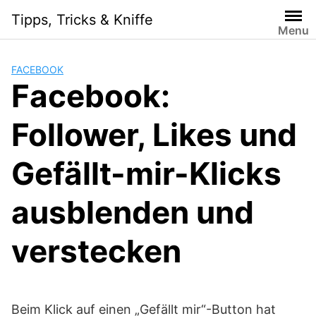
S
Tipps, Tricks & Kniffe
k
Menu
i
p
FACEBOOK
t
Facebook:
o
c
Follower, Likes und
o
n
t
Gefällt-mir-Klicks
e
n
ausblenden und
t
verstecken
Beim Klick auf einen „Gefällt mir“-Button hat