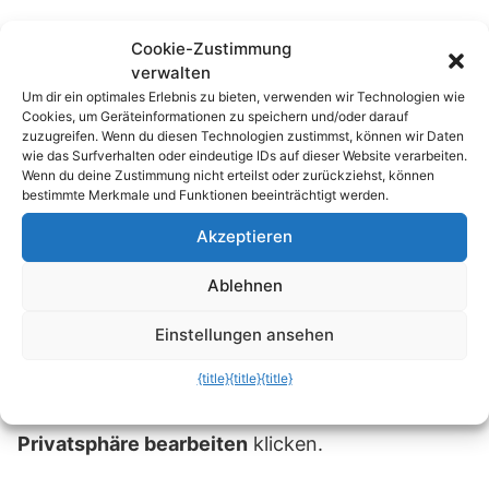
Über eine versteckte Facebook-Funktion kann
Cookie-Zustimmung
man auch generell festlegen, dass Likes
verwalten
unsichtbar bleiben. Das gilt allerdings nur für
Um dir ein optimales Erlebnis zu bieten, verwenden wir Technologien wie
Cookies, um Geräteinformationen zu speichern und/oder darauf
zukünftige Likes. Dazu geht man
zuzugreifen. Wenn du diesen Technologien zustimmst, können wir Daten
folgendermaßen vor:
wie das Surfverhalten oder eindeutige IDs auf dieser Website verarbeiten.
Wenn du deine Zustimmung nicht erteilst oder zurückziehst, können
bestimmte Merkmale und Funktionen beeinträchtigt werden.
1. Die
Akzeptieren
Seite
https://www.facebook.com/<FacebookNa
me>/likes
aufrufen, wobei <FacebookName>
Ablehnen
durch den eigenen Facebook-Namen ersetzt
werden muss, etwa
Einstellungen ansehen
in
https://www.facebook.com/mirko.de/likes
.
{title}
{title}
{title}
2. Oben rechts auf den Stift und dann auf
Privatsphäre bearbeiten
klicken.