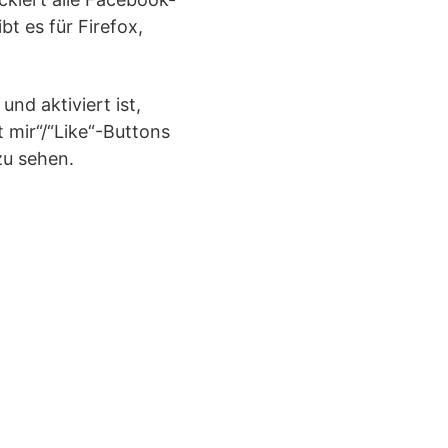
t es für Firefox,
nd aktiviert ist,
 mir“/“Like“-Buttons
zu sehen.