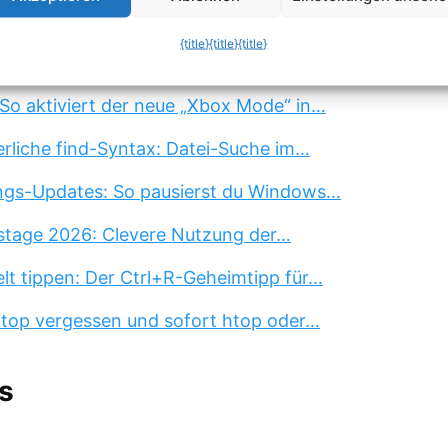
m Thema »
{title}
{title}
{title}
 4-Buchstaben-Trick, der dein…
So aktiviert der neue „Xbox Mode“ in…
erliche find-Syntax: Datei-Suche im…
ngs-Updates: So pausierst du Windows…
stage 2026: Clevere Nutzung der…
lt tippen: Der Ctrl+R-Geheimtipp für…
 top vergessen und sofort htop oder…
s