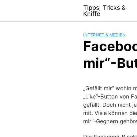
S
Tipps, Tricks &
k
Kniffe
i
p
t
INTERNET & MEDIEN
o
Facebook
c
o
mir“-Bu
n
t
e
n
„Gefällt mir“ wohin 
t
„Like“-Button von Fa
gefällt. Doch nicht 
mit. Viele können di
mir“-Gegnern gehöre
Der Facebook-Blocke