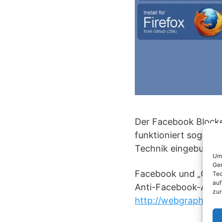
Der Facebook Blocke
funktioniert sogar m
Technik eingebunde
Um 
Ger
Facebook und „Gefäl
Tec
auf
Anti-Facebook-Add-O
zur
http://webgraph.com