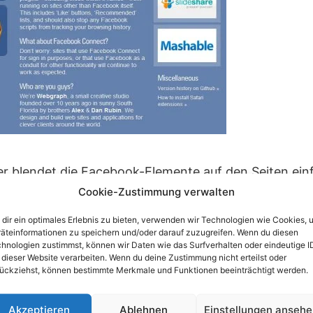
r blendet die Facebook-Elemente auf den Seiten ein
it „Gefällt mir“-Schaltflächen oder Empfehlungslisten
Cookie-Zustimmung verwalten
n werden.
dir ein optimales Erlebnis zu bieten, verwenden wir Technologien wie Cookies, 
äteinformationen zu speichern und/oder darauf zuzugreifen. Wenn du diesen
lt mir“ adé mit dem Facebook Blocker. Hier geht’s 
hnologien zustimmst, können wir Daten wie das Surfverhalten oder eindeutige I
 dieser Website verarbeiten. Wenn du deine Zustimmung nicht erteilst oder
ns für Chrome, Firefox und Safari:
ückziehst, können bestimmte Merkmale und Funktionen beeinträchtigt werden.
/resources/facebookblocker/
Akzeptieren
Ablehnen
Einstellungen anseh