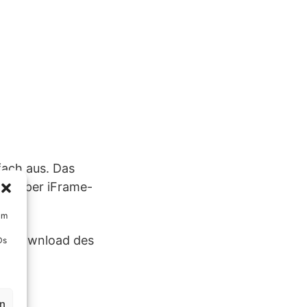
fach aus. Das
, die per iFrame-
um
zum Download des
Ds
en