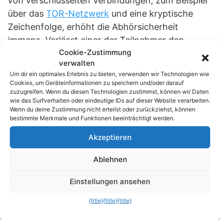
von verschlüsselten Verbindungen, zum Beispiel
über das
TOR-Netzwerk
und eine kryptische
Zeichenfolge, erhöht die Abhörsicherheit
immens. Verlässt einer der Teilnehmer den
Cookie-Zustimmung
Chatroom, oder wird die Webseite aktualisiert,
verwalten
wird der komplette Verlauf unwiederbringlich
Um dir ein optimales Erlebnis zu bieten, verwenden wir Technologien wie
gelöscht.
Cookies, um Geräteinformationen zu speichern und/oder darauf
zuzugreifen. Wenn du diesen Technologien zustimmst, können wir Daten
wie das Surfverhalten oder eindeutige IDs auf dieser Website verarbeiten.
Wenn du deine Zustimmung nicht erteilst oder zurückziehst, können
Tipp:
bestimmte Merkmale und Funktionen beeinträchtigt werden.
Akzeptieren
Hack.Chat
funktioniert systemübergreifend. Das
heißt, dass man einem Chatroom, der auf einem
Ablehnen
Desktop-Computer eröffnet wurde, auch über
Einstellungen ansehen
die
Android-App von Hack.Chat
beitreten kann.
Für den Beitritt muss dann nur der Chatroom-
{title}
{title}
{title}
Name
ohne
das Fragezeichen sowie der