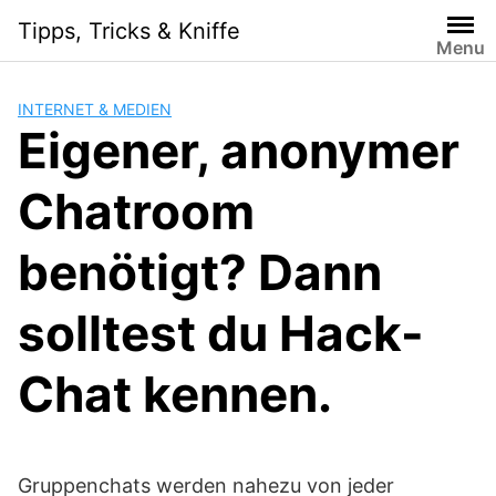
S
Tipps, Tricks & Kniffe
k
Menu
i
p
INTERNET & MEDIEN
t
Eigener, anonymer
o
c
Chatroom
o
n
t
benötigt? Dann
e
n
solltest du Hack-
t
Chat kennen.
Gruppenchats werden nahezu von jeder