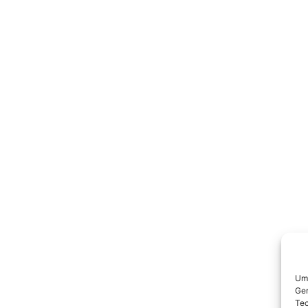
Um 
Ger
Tec