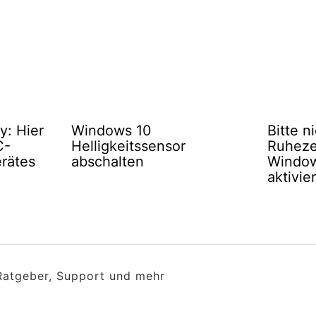
: Hier
Windows 10
Bitte n
C-
Helligkeitssensor
Ruheze
rätes
abschalten
Window
aktivie
 Ratgeber, Support und mehr