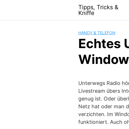
S
Tipps, Tricks &
k
Kniffe
i
p
t
HANDY & TELEFON
o
Echtes 
c
o
Window
n
t
e
n
Unterwegs Radio hö
t
Livestream übers Int
genug ist. Oder übe
Netz hat oder man d
verzichten. Im Wind
funktioniert. Auch o