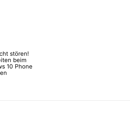
icht stören!
iten beim
s 10 Phone
ren