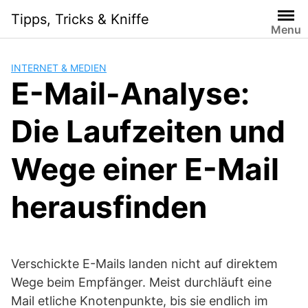
S
Tipps, Tricks & Kniffe
k
Menu
i
p
INTERNET & MEDIEN
t
E-Mail-Analyse:
o
c
Die Laufzeiten und
o
n
t
Wege einer E-Mail
e
n
herausfinden
t
Verschickte E-Mails landen nicht auf direktem
Wege beim Empfänger. Meist durchläuft eine
Mail etliche Knotenpunkte, bis sie endlich im