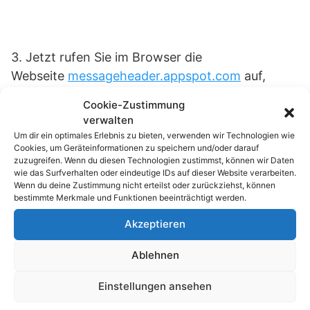
3. Jetzt rufen Sie im Browser die
Webseite
messageheader.appspot.com
auf,
klicken ins Feld „Post message header below“
Cookie-Zustimmung
und fügen den kopierten Header mit [Strg][V]
verwalten
ein. Anschließend klicken Sie auf „Analyse“.
Um dir ein optimales Erlebnis zu bieten, verwenden wir Technologien wie
Cookies, um Geräteinformationen zu speichern und/oder darauf
zuzugreifen. Wenn du diesen Technologien zustimmst, können wir Daten
wie das Surfverhalten oder eindeutige IDs auf dieser Website verarbeiten.
Wenn du deine Zustimmung nicht erteilst oder zurückziehst, können
bestimmte Merkmale und Funktionen beeinträchtigt werden.
Akzeptieren
Ablehnen
Einstellungen ansehen