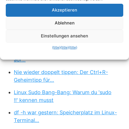
Passend zum Thema »
Akzeptieren
Der 1-Sekunden-Webserver: Wie du mit
Python sofort…
Ablehnen
Clean-Desk-Garantie: So organisierst du
Einstellungen ansehen
deine…
{title}
{title}
{title}
Speicherplatz-Fresser entlarvt: So machst du
auf…
Nie wieder doppelt tippen: Der Ctrl+R-
Geheimtipp für…
Linux Sudo Bang-Bang: Warum du 'sudo
!!' kennen musst
df -h war gestern: Speicherplatz im Linux-
Terminal…