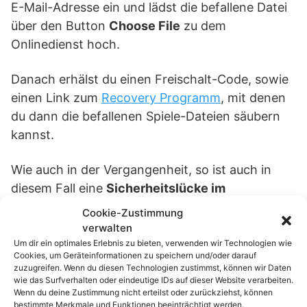
E-Mail-Adresse ein und lädst die befallene Datei
über den Button
Choose File
zu dem
Onlinedienst hoch.
Danach erhälst du einen Freischalt-Code, sowie
einen Link zum
Recovery Programm
, mit denen
du dann die befallenen Spiele-Dateien säubern
kannst.
Wie auch in der Vergangenheit, so ist auch in
diesem Fall eine
Sicherheitslücke im
Flashplayer
für die Verbreitung des
Cookie-Zustimmung
CryptoLocker-Trojaners
verantwortlich. Daher
verwalten
ist es immens wichtig, den Flashplayer immer auf
Um dir ein optimales Erlebnis zu bieten, verwenden wir Technologien wie
Cookies, um Geräteinformationen zu speichern und/oder darauf
dem
aktuellsten Stand
zu halten.
zuzugreifen. Wenn du diesen Technologien zustimmst, können wir Daten
wie das Surfverhalten oder eindeutige IDs auf dieser Website verarbeiten.
Wenn du deine Zustimmung nicht erteilst oder zurückziehst, können
bestimmte Merkmale und Funktionen beeinträchtigt werden.