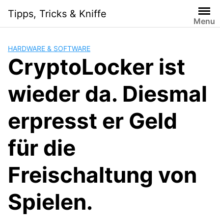
S
Tipps, Tricks & Kniffe
k
Menu
i
p
HARDWARE & SOFTWARE
t
CryptoLocker ist
o
c
wieder da. Diesmal
o
n
t
erpresst er Geld
e
n
für die
t
Freischaltung von
Spielen.