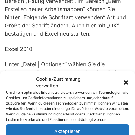
Bereich „Häufig verwendet“. Im Bereich „Beim
Erstellen neuer Arbeitsmappen“ können Sie
hinter „Folgende Schriftart verwenden“ Art und
Größe der Schrift ändern. Auch hier mit „OK“
bestätigen und Excel neu starten.
Excel 2010:
Unter „Datei | Optionen“ wählen Sie die
Kategorie „Allgemein“ aus. Im Bereich „Beim
Cookie-Zustimmung
Erstellen neuer Arbeitsmappen“ können Sie
verwalten
hinter „Folgende Schriftart verwenden“ die
Um dir ein optimales Erlebnis zu bieten, verwenden wir Technologien wie
gewünschten Änderungen vornehmen. Mit „OK“
Cookies, um Geräteinformationen zu speichern und/oder darauf
zuzugreifen. Wenn du diesen Technologien zustimmst, können wir Daten
bestätigen und Excel 2010 neu starten, damit die
wie das Surfverhalten oder eindeutige IDs auf dieser Website verarbeiten.
geänderten Einstellungen aktiviert werden.
Wenn du deine Zustimmung nicht erteilst oder zurückziehst, können
bestimmte Merkmale und Funktionen beeinträchtigt werden.
Akzeptieren
Passend zum Thema »