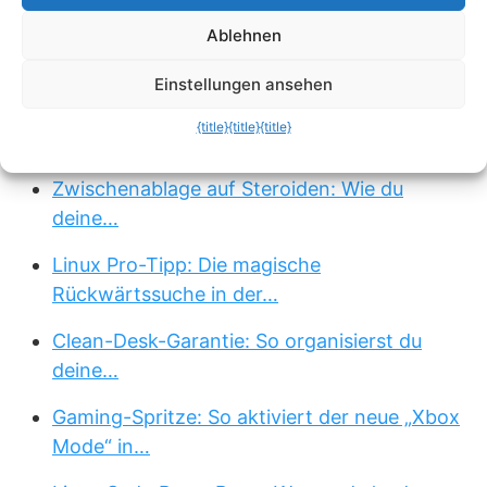
Ablehnen
echo rm -rf: Der 4-Buchstaben-Trick, der
dein…
Einstellungen ansehen
Festplatten-Spione im Terminal:
{title}
{title}
{title}
Speicherfresser…
Zwischenablage auf Steroiden: Wie du
deine…
Linux Pro-Tipp: Die magische
Rückwärtssuche in der…
Clean-Desk-Garantie: So organisierst du
deine…
Gaming-Spritze: So aktiviert der neue „Xbox
Mode“ in…