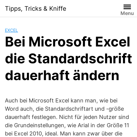
S
Tipps, Tricks & Kniffe
k
Menu
i
p
EXCEL
t
Bei Microsoft Excel
o
c
die Standardschrift
o
n
t
dauerhaft ändern
e
n
t
Auch bei Microsoft Excel kann man, wie bei
Word auch, die Standardschriftart und -größe
dauerhaft festlegen. Nicht für jeden Nutzer sind
die Grundeinstellungen, wie Arial in der Größe 11
bei Excel 2010, ideal. Man kann zwar über die