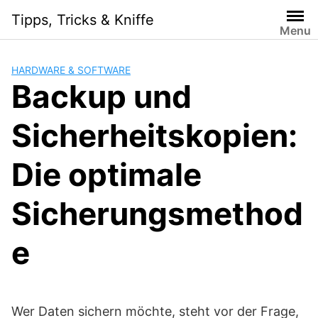
S
Tipps, Tricks & Kniffe
k
Menu
i
p
HARDWARE & SOFTWARE
t
Backup und
o
c
Sicherheitskopien:
o
n
t
Die optimale
e
n
Sicherungsmethod
t
e
Wer Daten sichern möchte, steht vor der Frage,