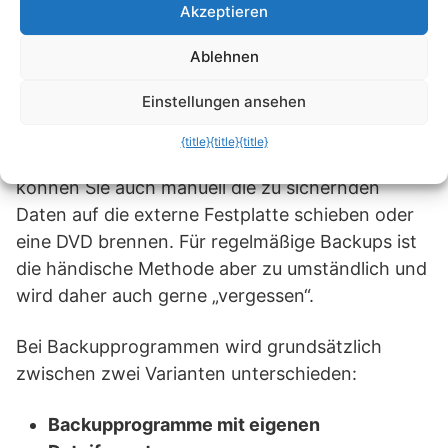
Akzeptieren
verursacht, sollten Sie eine spezielle
Backupsoftware verwenden. Das
Ablehnen
Sicherungsprogramm sorgt automatisch dafür,
Einstellungen ansehen
dass die „richtigen“ Daten gesichert werden, auf
Wunsch sogar automatisch, etwa täglich oder
{title}
{title}
{title}
einmal pro Woche. Für gelegentliche Backups
können Sie auch manuell die zu sichernden
Daten auf die externe Festplatte schieben oder
eine DVD brennen. Für regelmäßige Backups ist
die händische Methode aber zu umständlich und
wird daher auch gerne „vergessen“.
Bei Backupprogrammen wird grundsätzlich
zwischen zwei Varianten unterschieden:
Backupprogramme mit eigenen