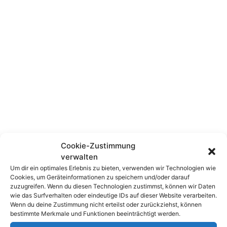
Cookie-Zustimmung
verwalten
Um dir ein optimales Erlebnis zu bieten, verwenden wir Technologien wie
Die richtige Backup-Methode
Cookies, um Geräteinformationen zu speichern und/oder darauf
zuzugreifen. Wenn du diesen Technologien zustimmst, können wir Daten
wie das Surfverhalten oder eindeutige IDs auf dieser Website verarbeiten.
Neben dem Speichermedium spielt die
Wenn du deine Zustimmung nicht erteilst oder zurückziehst, können
Backupmethode bzw. –software eine große
bestimmte Merkmale und Funktionen beeinträchtigt werden.
Rolle. Damit das Sichern möglichst wenig Arbeit