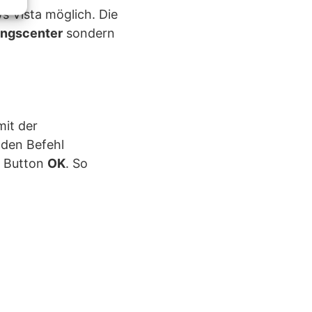
s Vista möglich. Die
ngscenter
sondern
mit der
 den Befehl
m Button
OK
. So