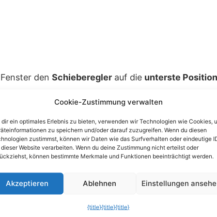
m Fenster den
Schieberegler
auf die
unterste Positio
.
Cookie-Zustimmung verwalten
t aktiviert die Abschaltung der Benutzerkontensteu
dir ein optimales Erlebnis zu bieten, verwenden wir Technologien wie Cookies, 
äteinformationen zu speichern und/oder darauf zuzugreifen. Wenn du diesen
hnologien zustimmst, können wir Daten wie das Surfverhalten oder eindeutige I
 dieser Website verarbeiten. Wenn du deine Zustimmung nicht erteilst oder
ückziehst, können bestimmte Merkmale und Funktionen beeinträchtigt werden.
Akzeptieren
Ablehnen
Einstellungen anseh
tung unter Windows Vista
{title}
{title}
{title}