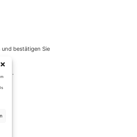
n
und bestätigen Sie
erung.
um
Ds
en