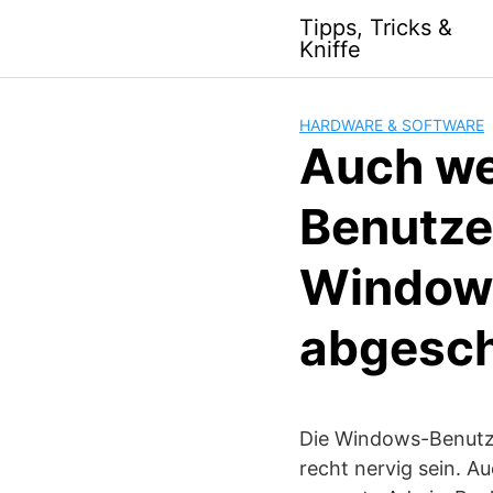
S
Tipps, Tricks &
k
Kniffe
i
p
t
HARDWARE & SOFTWARE
o
Auch wen
c
o
Benutze
n
t
Windows
e
n
t
abgesch
Die Windows-Benutz
recht nervig sein. A