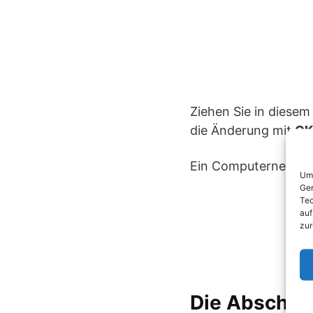
Ziehen Sie in diese
die Änderung mit
OK
Ein Computerneustar
Um 
Ger
Tec
auf
zur
Die Abschal