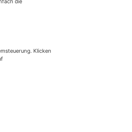
nfach die
emsteuerung. Klicken
uf