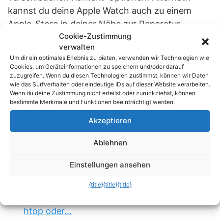
kannst du deine Apple Watch auch zu einem
Apple-Store in deiner Nähe zur Reparatur
Cookie-Zustimmung
bringen. Sollte dir ein Service-Mitarbeiter nicht
verwalten
helfen wollen, dann verlange nach dem Senior-
Um dir ein optimales Erlebnis zu bieten, verwenden wir Technologien wie
Advisor. Er wird die erforderlichen Informationen
Cookies, um Geräteinformationen zu speichern und/oder darauf
zuzugreifen. Wenn du diesen Technologien zustimmst, können wir Daten
kennen und dir entsprechend weiterhelfen.
wie das Surfverhalten oder eindeutige IDs auf dieser Website verarbeiten.
Wenn du deine Zustimmung nicht erteilst oder zurückziehst, können
bestimmte Merkmale und Funktionen beeinträchtigt werden.
Passend zum Thema »
Akzeptieren
Maximale Urlaubstage 2026: Clevere
Nutzung der…
Ablehnen
Winget und die Art, Software zu installieren:
Einstellungen ansehen
Warum…
{title}
{title}
{title}
Linux: Warum du top vergessen und sofort
htop oder…