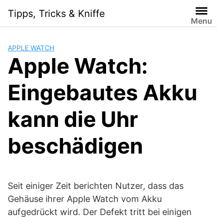
S
Tipps, Tricks & Kniffe
k
Menu
i
p
APPLE WATCH
t
Apple Watch:
o
c
Eingebautes Akku
o
n
t
kann die Uhr
e
n
beschädigen
t
Seit einiger Zeit berichten Nutzer, dass das
Gehäuse ihrer Apple Watch vom Akku
aufgedrückt wird. Der Defekt tritt bei einigen