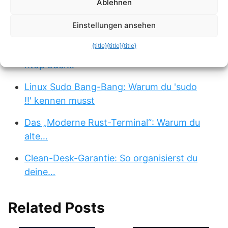
Ablehnen
Linux Pro-Tipp: Die magische
Einstellungen ansehen
Rückwärtssuche in der…
{title}
{title}
{title}
Linux: Warum du top vergessen und sofort
htop oder…
Linux Sudo Bang-Bang: Warum du 'sudo
!!' kennen musst
Das „Moderne Rust-Terminal“: Warum du
alte…
Clean-Desk-Garantie: So organisierst du
deine…
Related Posts