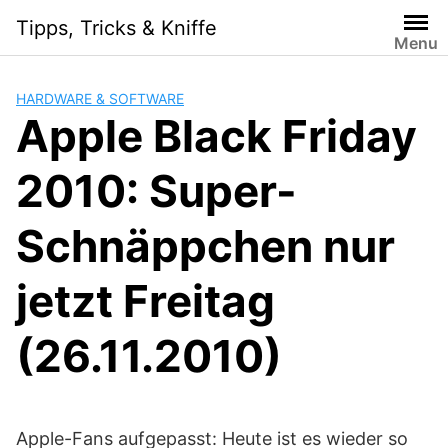
S
Tipps, Tricks & Kniffe
k
Menu
i
p
HARDWARE & SOFTWARE
t
Apple Black Friday
o
c
2010: Super-
o
n
t
Schnäppchen nur
e
n
jetzt Freitag
t
(26.11.2010)
Apple-Fans aufgepasst: Heute ist es wieder so