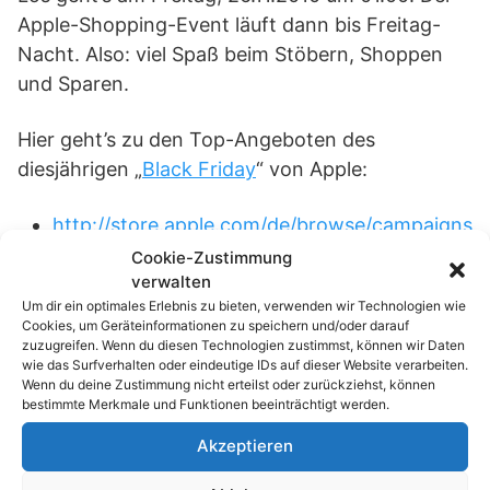
Apple-Shopping-Event läuft dann bis Freitag-
Nacht. Also: viel Spaß beim Stöbern, Shoppen
und Sparen.
Hier geht’s zu den Top-Angeboten des
diesjährigen „
Black Friday
“ von Apple:
http://store.apple.com/de/browse/campaigns
/holiday/giftguide/special_event
Cookie-Zustimmung
verwalten
Um dir ein optimales Erlebnis zu bieten, verwenden wir Technologien wie
Passend zum Thema »
Cookies, um Geräteinformationen zu speichern und/oder darauf
zuzugreifen. Wenn du diesen Technologien zustimmst, können wir Daten
wie das Surfverhalten oder eindeutige IDs auf dieser Website verarbeiten.
Maximale Urlaubstage 2026: Clevere
Wenn du deine Zustimmung nicht erteilst oder zurückziehst, können
Nutzung der…
bestimmte Merkmale und Funktionen beeinträchtigt werden.
Windows-Lautstärke-Trick: Lautstärke pro
Akzeptieren
App steuern…