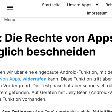
Startseite
Unsere Apps
Rei
Impressum
Menu
: Die Rechte von App
glich beschneiden
ten wir über eine eingebaute Android-Funktion, mit 
von Apps,
widerrufen
kann. Diese Funktion tritt abe
 Vordergrund. Die Testphase hat aber schon viel frü
em gefunden. Auf Geräten mit Jelly Bean (Android-Ver
te Funktion vorhanden.
s
App Optionen
(App Ops) versteckt sich in
Aktivität