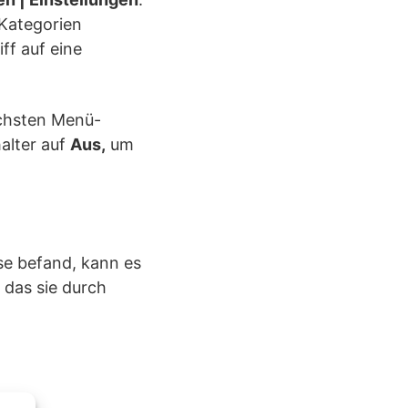
 Kategorien
ff auf eine
ächsten Menü-
halter auf
Aus,
um
se befand, kann es
 das sie durch