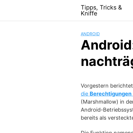
S
Tipps, Tricks &
k
Kniffe
i
p
t
ANDROID
o
Android
c
o
nachträ
n
t
e
n
Vorgestern berichte
t
die
Berechtigungen
(Marshmallow) in den
Android-Betriebssyst
bereits als versteck
Die Funktion namen