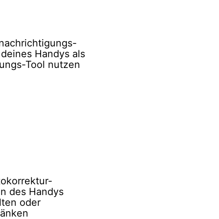
nachrichtigungs-
 deines Handys als
rungs-Tool nutzen
okorrektur-
on des Handys
lten oder
ränken