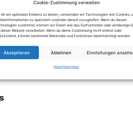
 4-Buchstaben-Trick, der dein…
Cookie-Zustimmung verwalten
erliche find-Syntax: Datei-Suche im…
dir ein optimales Erlebnis zu bieten, verwenden wir Technologien wie Cookies, 
äteinformationen zu speichern und/oder darauf zuzugreifen. Wenn du diesen
st-Terminal“: Warum du alte…
hnologien zustimmst, können wir Daten wie das Surfverhalten oder eindeutige I
 dieser Website verarbeiten. Wenn du deine Zustimmung nicht erteilst oder
ückziehst, können bestimmte Merkmale und Funktionen beeinträchtigt werden.
rt, Software zu installieren: Warum…
-Bang: Warum du 'sudo !!' kennen musst
Akzeptieren
Ablehnen
Einstellungen anseh
Webserver: Wie du mit Python sofort…
{title}
{title}
{title}
auf Steroiden: Wie du deine…
s