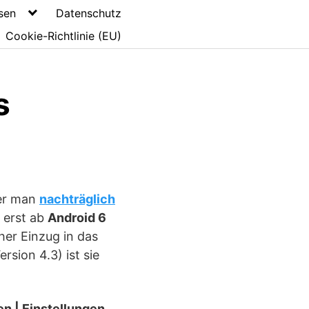
sen
Datenschutz
Cookie-Richtlinie (EU)
s
der man
nachträglich
r erst ab
Android 6
her Einzug in das
sion 4.3) ist sie
en | Einstellungen
.